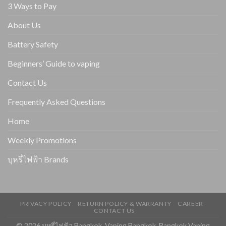
3 Ways to Pay
About Us
Battery Safety
Beginners’ Guide to vaping
Contact Us
Frequently Asked Questions
Home
Weekly Promotions
บุหรี่ไฟฟ้า Brands
PRIVACY POLICY
RETURN POLICY & WARRANTY
CAREER
CONTACT US
© 2026 บุหรี่ไฟฟ้า Bangkok. Vaping Bangkok. Bangkok Vaping